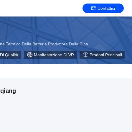
Contattici
one Termico Della Batteria Produttore Dalla Cina
Di Qualità
Manifestazione Di VR
Prodotti Principali
uqiang