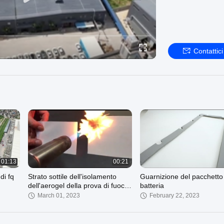
Contattici
01:13
00:21
di fq
Strato sottile dell'isolamento
Guarnizione del pacchetto 
dell'aerogel della prova di fuoco
batteria
contro il prodotto ceramico
March 01, 2023
February 22, 2023