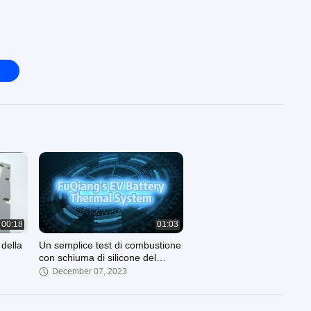
00:18
01:03
della
Un semplice test di combustione
con schiuma di silicone del
sistema termico di sigillamento
December 07, 2023
della batteria del veicolo elettrico