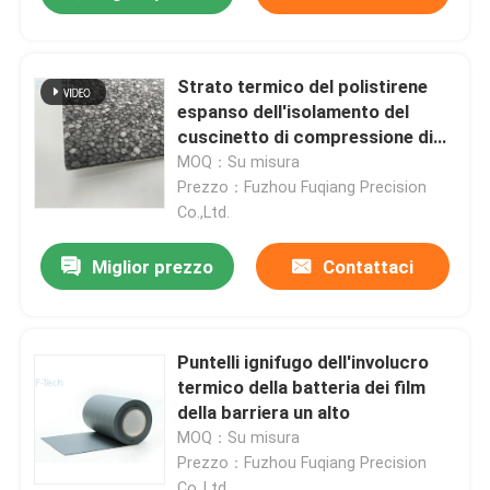
Strato termico del polistirene
espanso dell'isolamento del
cuscinetto di compressione di
instabilità della batteria di EV
MOQ：Su misura
Prezzo：Fuzhou Fuqiang Precision
Co.,Ltd.
Miglior prezzo
Contattaci
Casa.
Puntelli ignifugo dell'involucro
termico della batteria dei film
della barriera un alto
Prodotti
MOQ：Su misura
Prezzo：Fuzhou Fuqiang Precision
Video
Co.,Ltd.