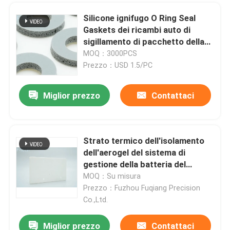
Silicone ignifugo O Ring Seal
Gaskets dei ricambi auto di
sigillamento di pacchetto della
batteria
MOQ：3000PCS
Prezzo：USD 1.5/PC
Miglior prezzo
Contattaci
Strato termico dell'isolamento
dell'aerogel del sistema di
gestione della batteria del
veicolo ignifugo
MOQ：Su misura
Prezzo：Fuzhou Fuqiang Precision
Co.,Ltd.
Miglior prezzo
Contattaci