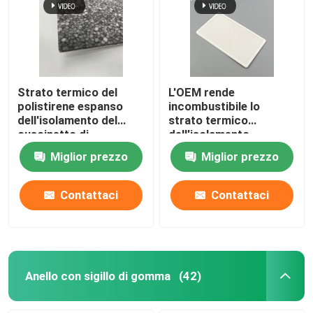
Strato termico del
L'OEM rende
polistirene espanso
incombustibile lo
dell'isolamento del
strato termico
cuscinetto di
dell'isolamento
compressione di
dell'aerogel di
Miglior prezzo
Miglior prezzo
instabilità della
instabilità della
batteria di EV
batteria di EV
Contattaci
Contattaci
Anello con sigillo di gomma
(42)