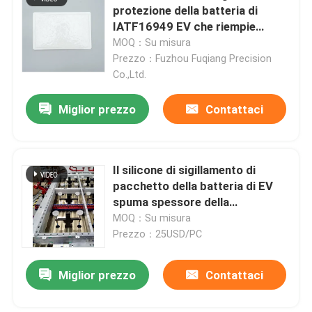
protezione della batteria di
IATF16949 EV che riempie
conducibilità termica bassa
MOQ：Su misura
Prezzo：Fuzhou Fuqiang Precision
Co.,Ltd.
Miglior prezzo
Contattaci
Il silicone di sigillamento di
pacchetto della batteria di EV
spuma spessore della
guarnizione 0.8-25.4mm
MOQ：Su misura
Prezzo：25USD/PC
Miglior prezzo
Contattaci