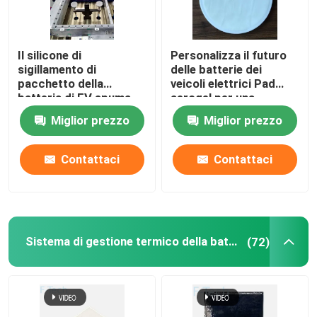
Involucro termico della batteria
Il silicone di
Personalizza il futuro
sigillamento di
delle batterie dei
Protezione della batteria di EV
pacchetto della
veicoli elettrici Pad
batteria di EV spuma
aerogel per una
spessore della
migliore gestione
Miglior prezzo
Miglior prezzo
Limite di tolleranza adatto
guarnizione 0.8-
termica
25.4mm
Contattaci
Contattaci
Interfaccia della batteria
Legame della batteria
Sistema di gestione termico della batteria
(72)