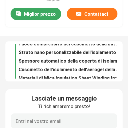
Miglior prezzo
Contattaci
Materiale della schiuma della melammina di Pyracoustic dell'interfaccia della batteria del cuscinetto di compressione
Spettacolo VR
Cuscinetto termico di compressione del sistema di gestione della batteria del veicolo di personalizzazione
Fuoco compressivo del cuscinetto della batteria di protezione termica automobilistica di instabilità stimato
Su di noi
Strato nano personalizzabile dell'isolamento dell'aerogel dell'isolamento termico della batteria del veicolo
Spessore automatico della coperta di isolamento dell'aerogel dell'isolamento termico della batteria 3mm 6mm
Visita alla fabbrica
Cuscinetto dell'isolamento dell'aerogel della silice per l'isolamento termico termico di instabilità del centro della batteria di potere del bus di New Energy
Materiali di Mica Insulation Sheet Winding Insulation di industria dei veicoli elettrici
Controllo della qualità
Strato in espansione flessibile materiale resistente al fuoco del polipropilene dell'isolamento della batteria
L'interfaccia della batteria di resistenza all'usura ha chiuso lo strato del riempimento della schiuma delle cellule riciclato
Contattaci
Alto peso leggero degli strati della schiuma di EPP del cuscinetto dell'isolamento della batteria di Ev di durevolezza
Lasciate un messaggio
Materiale di isolamento ad alta resistenza su misura della batteria degli strati della schiuma di Epp di 6mm
Ti richiameremo presto!
Notizie
Strato a prova di fuoco della schiuma dello strato EPE dell'isolamento della schiuma dell'isolamento automatico della batteria autoadesivo
Strati chiusi d'impermeabilizzazione dell'isolamento della schiuma delle cellule del cuscinetto compressivo dell'interfaccia della batteria
Casi
Il ODM dell'OEM ha ampliato la gestione termica dello strato del polistirene espanso dei veicoli elettrici