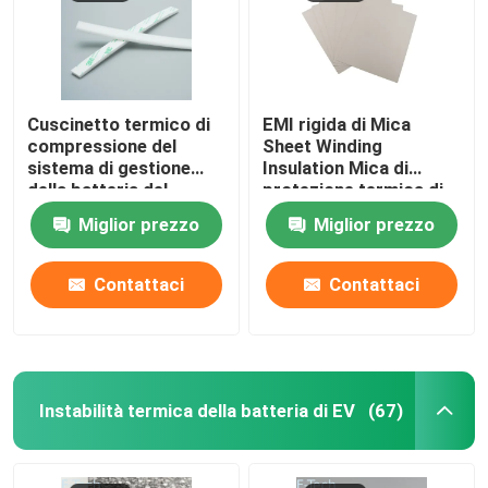
Cuscinetto termico di
EMI rigida di Mica
compressione del
Sheet Winding
sistema di gestione
Insulation Mica di
della batteria del
protezione termica di
veicolo di
instabilità della
Miglior prezzo
Miglior prezzo
personalizzazione
batteria del veicolo
Contattaci
Contattaci
Instabilità termica della batteria di EV
(67)