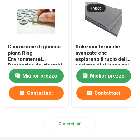
Guarnizione di gomma
Soluzioni termiche
piana Ring
avanzate che
Environmental
esplorano il ruolo della
Protection dei ricambi
schiuma di silicone nei
auto di rallentamento
sistemi di batterie per
Miglior prezzo
Miglior prezzo
della fiamma
veicoli elettrici
Contattaci
Contattaci
Osservi più