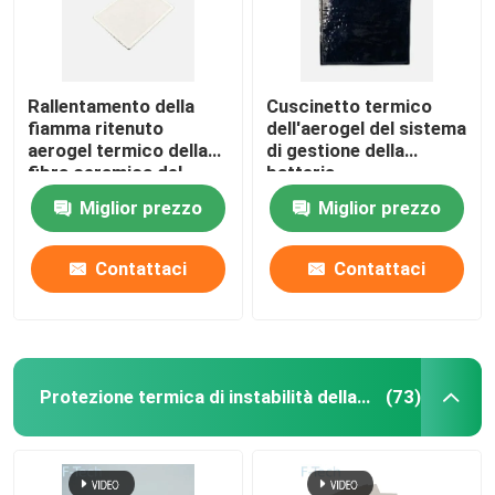
Rallentamento della
Cuscinetto termico
fiamma ritenuto
dell'aerogel del sistema
aerogel termico della
di gestione della
fibra ceramica del
batteria
sistema di gestione
automobilistica non
Miglior prezzo
Miglior prezzo
della batteria di Ev
combustibile
Contattaci
Contattaci
Protezione termica di instabilità della batteria
(73)