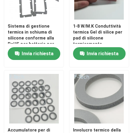
Spettacolo VR
Sistema di gestione
1-8 W/M.K Conduttività
termica in schiuma di
termica Gel di silice per
Su di noi
silicone conforme alla
pad di silicone
RoHS per batterie per
termicamente
veicoli elettrici
conduttivo
Invia richiesta
Invia richiesta
Visita alla fabbrica
Controllo della qualità
Contattaci
Notizie
Casi
Accumulatore per di
Involucro termico della