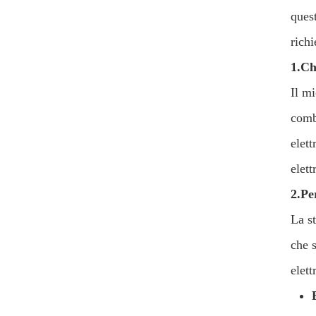
quest
rich
1.
Ch
Il mi
comb
elett
elett
2.
Pe
La st
che s
elett