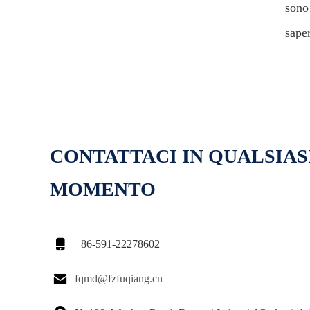
sono 
saper
CONTATTACI IN QUALSIAS
MOMENTO

+86-591-22278602

fqmd@fzfuqiang.cn