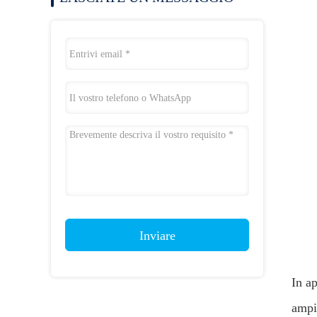
Inviare
In ap
ampia