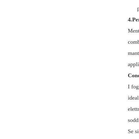
4.
Per
Mentr
combi
mante
appli
Conc
I fog
ideal
elett
soddi
Se si