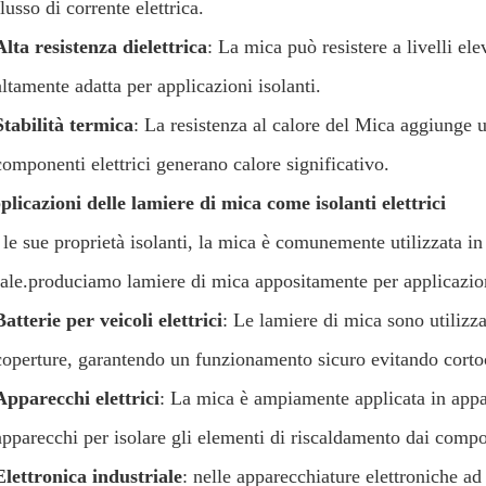
flusso di corrente elettrica.
Alta resistenza dielettrica
: La mica può resistere a livelli ele
altamente adatta per applicazioni isolanti.
Stabilità termica
: La resistenza al calore del Mica aggiunge un
componenti elettrici generano calore significativo.
plicazioni delle lamiere di mica come isolanti elettrici
le sue proprietà isolanti, la mica è comunemente utilizzata in 
iale.produciamo lamiere di mica appositamente per applicazioni
Batterie per veicoli elettrici
: Le lamiere di mica sono utilizzat
coperture, garantendo un funzionamento sicuro evitando cortocir
Apparecchi elettrici
: La mica è ampiamente applicata in appar
apparecchi per isolare gli elementi di riscaldamento dai compon
Elettronica industriale
: nelle apparecchiature elettroniche ad