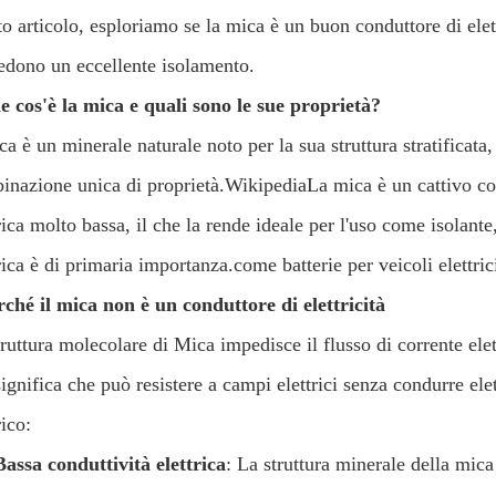
o articolo, esploriamo se la mica è un buon conduttore di elett
iedono un eccellente isolamento.
e cos'è la mica e quali sono le sue proprietà?
ca è un minerale naturale noto per la sua struttura stratificata
inazione unica di proprietà.
Wikipedia
La mica è un cattivo con
rica molto bassa, il che la rende ideale per l'uso come isolante
rica è di primaria importanza.come batterie per veicoli elettric
rché il mica non è un conduttore di elettricità
ruttura molecolare di Mica impedisce il flusso di corrente elett
ignifica che può resistere a campi elettrici senza condurre ele
rico:
Bassa conduttività elettrica
: La struttura minerale della mica