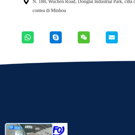

N. 188, Wuchen Road, Dongtai Industrial Park, città 
contea di Minhou