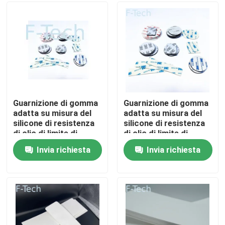
Spettacolo VR
Su di noi
Visita alla fabbrica
Guarnizione di gomma
Guarnizione di gomma
adatta su misura del
adatta su misura del
silicone di resistenza
silicone di resistenza
Controllo della qualità
di olio di limite di
di olio di limite di
tolleranza per
tolleranza per
Invia richiesta
Invia richiesta
automobilistico
automobilistico
Contattaci
Notizie
Casi