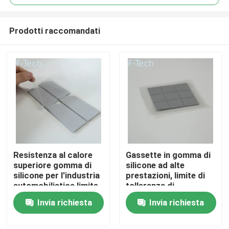
Prodotti raccomandati
Resistenza al calore
Gassette in gomma di
Casa.
superiore gomma di
silicone ad alte
silicone per l'industria
prestazioni, limite di
automobilistica limite
tolleranza di
Prodotti
di tolleranza di
adattamento per il
Invia richiesta
Invia richiesta
adattabilità
settore
automobilistico
Video