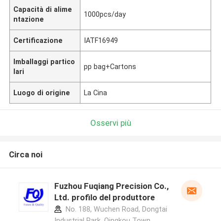
Capacità di alime
1000pcs/day
ntazione
Certificazione
IATF16949
Imballaggi partico
pp bag+Cartons
lari
Luogo di origine
La Cina
Osservi più
Circa noi
Fuzhou Fuqiang Precision Co.,
Ltd. profilo del produttore
No. 188, Wuchen Road, Dongtai
Industrial Park, Qingkou Town,