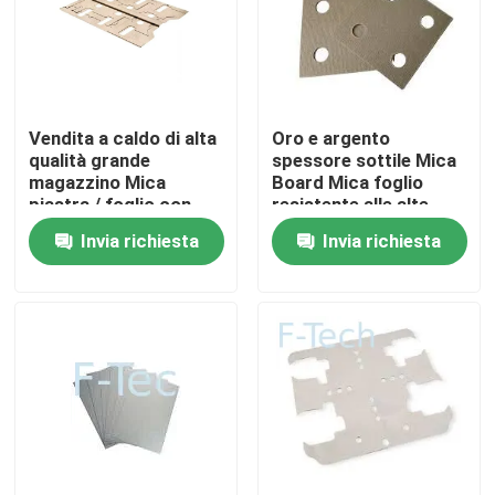
Spettacolo VR
Su di noi
Vendita a caldo di alta
Oro e argento
qualità grande
spessore sottile Mica
magazzino Mica
Board Mica foglio
Visita alla fabbrica
piastra / foglio con
resistente alle alte
fabbrica prezzo più
temperature forno a
Invia richiesta
Invia richiesta
economico per EV
microonde Mica foglio
batteria pacchetto
Controllo della qualità
BMS
Contattaci
Notizie
Casi