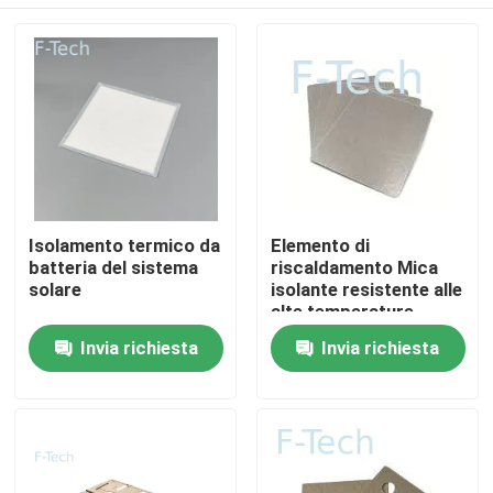
Isolamento termico da
Elemento di
batteria del sistema
riscaldamento Mica
solare
isolante resistente alle
alte temperature
Piastra di
Casa.
Invia richiesta
Invia richiesta
riscaldamento Mica
per batterie EV
Protezione BMS
Prodotti
Video